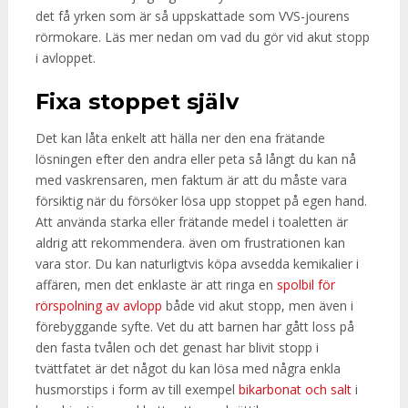
det få yrken som är så uppskattade som VVS-jourens
rörmokare. Läs mer nedan om vad du gör vid akut stopp
i avloppet.
Fixa stoppet själv
Det kan låta enkelt att hälla ner den ena frätande
lösningen efter den andra eller peta så långt du kan nå
med vaskrensaren, men faktum är att du måste vara
försiktig när du försöker lösa upp stoppet på egen hand.
Att använda starka eller frätande medel i toaletten är
aldrig att rekommendera. även om frustrationen kan
vara stor. Du kan naturligtvis köpa avsedda kemikalier i
affären, men det enklaste är att ringa en
spolbil för
rörspolning av avlopp
både vid akut stopp, men även i
förebyggande syfte. Vet du att barnen har gått loss på
den fasta tvålen och det genast har blivit stopp i
tvättfatet är det något du kan lösa med några enkla
husmorstips i form av till exempel
bikarbonat och salt
i