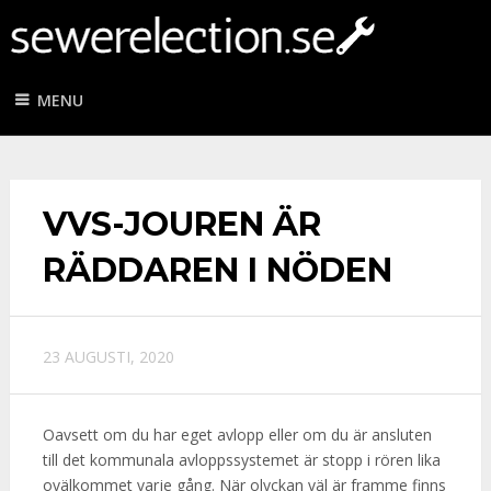
MENU
VVS-JOUREN ÄR
RÄDDAREN I NÖDEN
23 AUGUSTI, 2020
Oavsett om du har eget avlopp eller om du är ansluten
till det kommunala avloppssystemet är stopp i rören lika
ovälkommet varje gång. När olyckan väl är framme finns