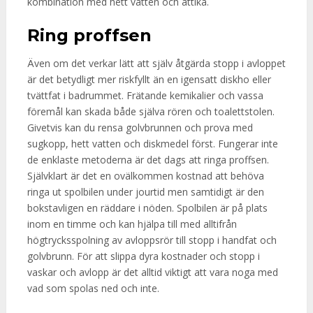
kombination med hett vatten och ättika.
Ring proffsen
Även om det verkar lätt att själv åtgärda stopp i avloppet
är det betydligt mer riskfyllt än en igensatt diskho eller
tvättfat i badrummet. Frätande kemikalier och vassa
föremål kan skada både själva rören och toalettstolen.
Givetvis kan du rensa golvbrunnen och prova med
sugkopp, hett vatten och diskmedel först. Fungerar inte
de enklaste metoderna är det dags att ringa proffsen.
Självklart är det en ovälkommen kostnad att behöva
ringa ut spolbilen under jourtid men samtidigt är den
bokstavligen en räddare i nöden. Spolbilen är på plats
inom en timme och kan hjälpa till med alltifrån
högtrycksspolning av avloppsrör till stopp i handfat och
golvbrunn. För att slippa dyra kostnader och stopp i
vaskar och avlopp är det alltid viktigt att vara noga med
vad som spolas ned och inte.